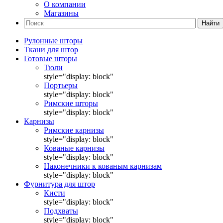
О компании
Магазины
Найти
Рулонные шторы
Ткани для штор
Готовые шторы
Тюли
style="display: block"
Портьеры
style="display: block"
Римские шторы
style="display: block"
Карнизы
Римские карнизы
style="display: block"
Кованые карнизы
style="display: block"
Наконечники к кованым карнизам
style="display: block"
Фурнитура для штор
Кисти
style="display: block"
Подхваты
style="display: block"