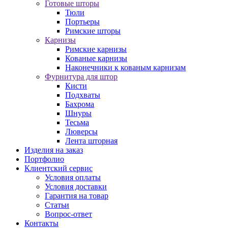
Готовые шторы
Тюли
Портьеры
Римские шторы
Карнизы
Римские карнизы
Кованые карнизы
Наконечники к кованым карнизам
Фурнитура для штор
Кисти
Подхваты
Бахрома
Шнуры
Тесьма
Люверсы
Лента шторная
Изделия на заказ
Портфолио
Клиентский сервис
Условия оплаты
Условия доставки
Гарантия на товар
Статьи
Вопрос-ответ
Контакты