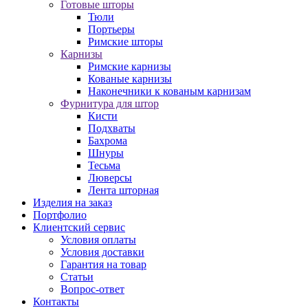
Готовые шторы
Тюли
Портьеры
Римские шторы
Карнизы
Римские карнизы
Кованые карнизы
Наконечники к кованым карнизам
Фурнитура для штор
Кисти
Подхваты
Бахрома
Шнуры
Тесьма
Люверсы
Лента шторная
Изделия на заказ
Портфолио
Клиентский сервис
Условия оплаты
Условия доставки
Гарантия на товар
Статьи
Вопрос-ответ
Контакты