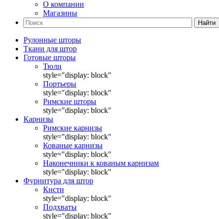
О компании
Магазины
Найти
Рулонные шторы
Ткани для штор
Готовые шторы
Тюли
style="display: block"
Портьеры
style="display: block"
Римские шторы
style="display: block"
Карнизы
Римские карнизы
style="display: block"
Кованые карнизы
style="display: block"
Наконечники к кованым карнизам
style="display: block"
Фурнитура для штор
Кисти
style="display: block"
Подхваты
style="display: block"