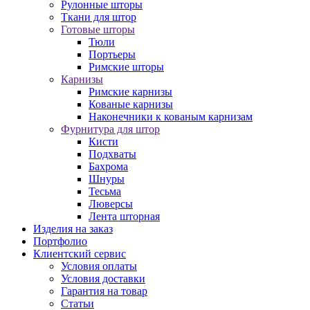
Рулонные шторы
Ткани для штор
Готовые шторы
Тюли
Портьеры
Римские шторы
Карнизы
Римские карнизы
Кованые карнизы
Наконечники к кованым карнизам
Фурнитура для штор
Кисти
Подхваты
Бахрома
Шнуры
Тесьма
Люверсы
Лента шторная
Изделия на заказ
Портфолио
Клиентский сервис
Условия оплаты
Условия доставки
Гарантия на товар
Статьи