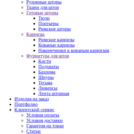
Рулонные шторы
Ткани для штор
Готовые шторы
Тюли
Портьеры
Римские шторы
Карнизы
Римские карнизы
Кованые карнизы
Наконечники к кованым карнизам
Фурнитура для штор
Кисти
Подхваты
Бахрома
Шнуры
Тесьма
Люверсы
Лента шторная
Изделия на заказ
Портфолио
Клиентский сервис
Условия оплаты
Условия доставки
Гарантия на товар
Статьи