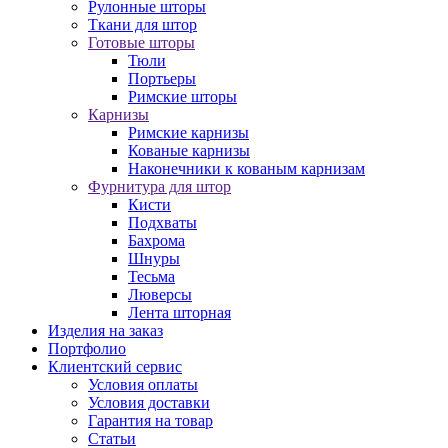
Рулонные шторы
Ткани для штор
Готовые шторы
Тюли
Портьеры
Римские шторы
Карнизы
Римские карнизы
Кованые карнизы
Наконечники к кованым карнизам
Фурнитура для штор
Кисти
Подхваты
Бахрома
Шнуры
Тесьма
Люверсы
Лента шторная
Изделия на заказ
Портфолио
Клиентский сервис
Условия оплаты
Условия доставки
Гарантия на товар
Статьи