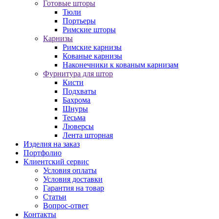
Готовые шторы
Тюли
Портьеры
Римские шторы
Карнизы
Римские карнизы
Кованые карнизы
Наконечники к кованым карнизам
Фурнитура для штор
Кисти
Подхваты
Бахрома
Шнуры
Тесьма
Люверсы
Лента шторная
Изделия на заказ
Портфолио
Клиентский сервис
Условия оплаты
Условия доставки
Гарантия на товар
Статьи
Вопрос-ответ
Контакты