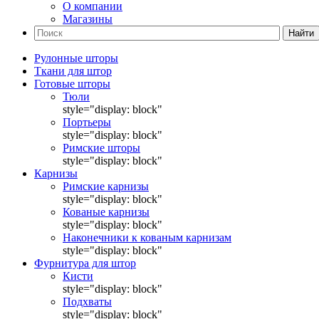
О компании
Магазины
Найти
Рулонные шторы
Ткани для штор
Готовые шторы
Тюли
style="display: block"
Портьеры
style="display: block"
Римские шторы
style="display: block"
Карнизы
Римские карнизы
style="display: block"
Кованые карнизы
style="display: block"
Наконечники к кованым карнизам
style="display: block"
Фурнитура для штор
Кисти
style="display: block"
Подхваты
style="display: block"