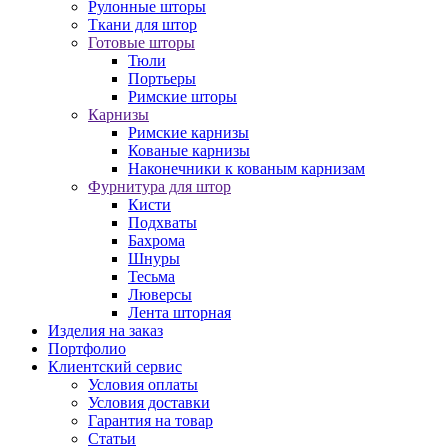
Рулонные шторы
Ткани для штор
Готовые шторы
Тюли
Портьеры
Римские шторы
Карнизы
Римские карнизы
Кованые карнизы
Наконечники к кованым карнизам
Фурнитура для штор
Кисти
Подхваты
Бахрома
Шнуры
Тесьма
Люверсы
Лента шторная
Изделия на заказ
Портфолио
Клиентский сервис
Условия оплаты
Условия доставки
Гарантия на товар
Статьи