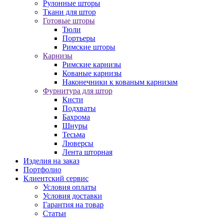
Рулонные шторы
Ткани для штор
Готовые шторы
Тюли
Портьеры
Римские шторы
Карнизы
Римские карнизы
Кованые карнизы
Наконечники к кованым карнизам
Фурнитура для штор
Кисти
Подхваты
Бахрома
Шнуры
Тесьма
Люверсы
Лента шторная
Изделия на заказ
Портфолио
Клиентский сервис
Условия оплаты
Условия доставки
Гарантия на товар
Статьи