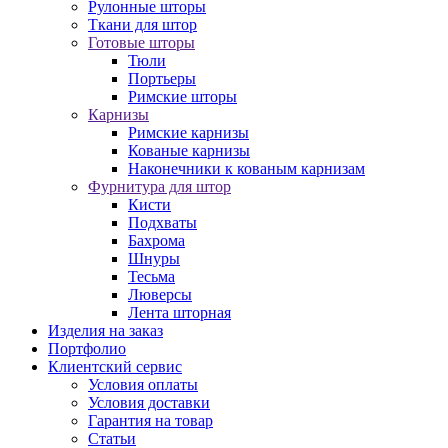
Рулонные шторы
Ткани для штор
Готовые шторы
Тюли
Портьеры
Римские шторы
Карнизы
Римские карнизы
Кованые карнизы
Наконечники к кованым карнизам
Фурнитура для штор
Кисти
Подхваты
Бахрома
Шнуры
Тесьма
Люверсы
Лента шторная
Изделия на заказ
Портфолио
Клиентский сервис
Условия оплаты
Условия доставки
Гарантия на товар
Статьи