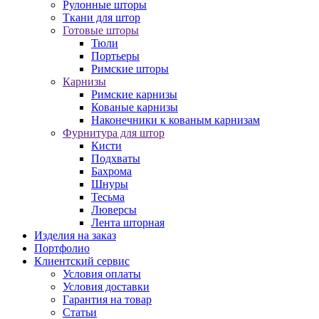
Рулонные шторы
Ткани для штор
Готовые шторы
Тюли
Портьеры
Римские шторы
Карнизы
Римские карнизы
Кованые карнизы
Наконечники к кованым карнизам
Фурнитура для штор
Кисти
Подхваты
Бахрома
Шнуры
Тесьма
Люверсы
Лента шторная
Изделия на заказ
Портфолио
Клиентский сервис
Условия оплаты
Условия доставки
Гарантия на товар
Статьи