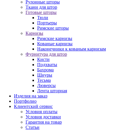
Рулонные шторы
Ткани для штор
Готовые шторы
Тюли
Портьеры
Римские шторы
Карнизы
Римские карнизы
Кованые карнизы
Наконечники к кованым карнизам
Фурнитура для штор
Кисти
Подхваты
Бахрома
Шнуры
Тесьма
Люверсы
Лента шторная
Изделия на заказ
Портфолио
Клиентский сервис
Условия оплаты
Условия доставки
Гарантия на товар
Статьи