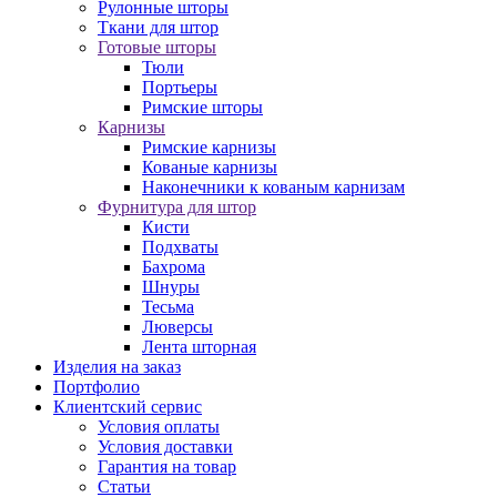
Рулонные шторы
Ткани для штор
Готовые шторы
Тюли
Портьеры
Римские шторы
Карнизы
Римские карнизы
Кованые карнизы
Наконечники к кованым карнизам
Фурнитура для штор
Кисти
Подхваты
Бахрома
Шнуры
Тесьма
Люверсы
Лента шторная
Изделия на заказ
Портфолио
Клиентский сервис
Условия оплаты
Условия доставки
Гарантия на товар
Статьи