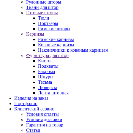
Рулонные шторы
Ткани для штор
Готовые шторы
Тюли
Портьеры
Римские шторы
Карнизы
Римские карнизы
Кованые карнизы
Наконечники к кованым карнизам
Фурнитура для штор
Кисти
Подхваты
Бахрома
Шнуры
Тесьма
Люверсы
Лента шторная
Изделия на заказ
Портфолио
Клиентский сервис
Условия оплаты
Условия доставки
Гарантия на товар
Статьи