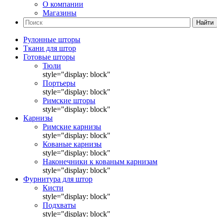
О компании
Магазины
Найти
Рулонные шторы
Ткани для штор
Готовые шторы
Тюли
style="display: block"
Портьеры
style="display: block"
Римские шторы
style="display: block"
Карнизы
Римские карнизы
style="display: block"
Кованые карнизы
style="display: block"
Наконечники к кованым карнизам
style="display: block"
Фурнитура для штор
Кисти
style="display: block"
Подхваты
style="display: block"