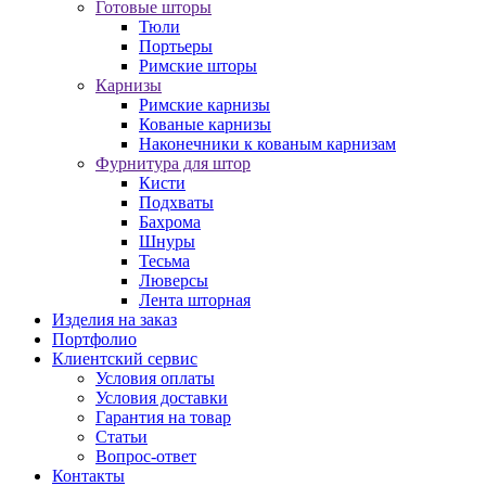
Готовые шторы
Тюли
Портьеры
Римские шторы
Карнизы
Римские карнизы
Кованые карнизы
Наконечники к кованым карнизам
Фурнитура для штор
Кисти
Подхваты
Бахрома
Шнуры
Тесьма
Люверсы
Лента шторная
Изделия на заказ
Портфолио
Клиентский сервис
Условия оплаты
Условия доставки
Гарантия на товар
Статьи
Вопрос-ответ
Контакты